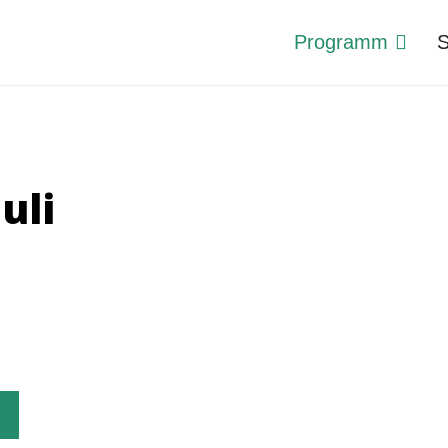
Programm
S
uli