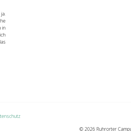
ja.
che
 in
ich
das
tenschutz
© 2026 Ruhrorter Campus